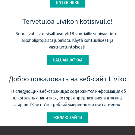
ENTER HERE
Martini Bianco & Tonic
Tervetuloa Livikon kotisivulle!
Seuraavat sivut sisältävät yli 18-vuotiaille sopivaa tietoa
alkoholipitoisista juomista. Käytä kohtuullisesti ja
vastuuntuntoisesti!
HALUAN JATKAA
Добро пожаловать на веб-сайт Liviko
На следующих веб-страницах содержится информация об
алкогольных напитках, которая предназначенa для лиц
старше 18 лет. Употребляй умеренно и ответственно!
Espresso Martini
ЖЕЛАЮ ЗАЙТИ