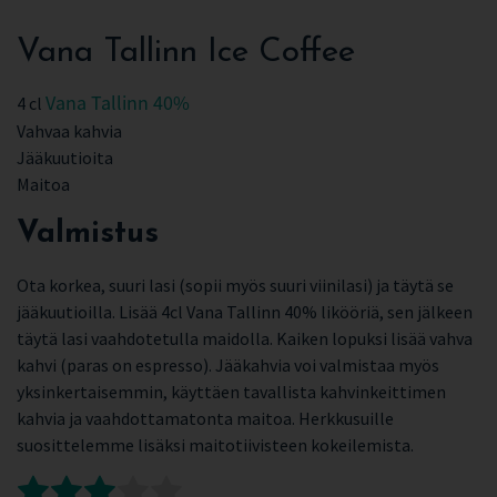
Vana Tallinn Ice Coffee
Vana Tallinn 40%
4 cl
Vahvaa kahvia
Jääkuutioita
Maitoa
Valmistus
Ota korkea, suuri lasi (sopii myös suuri viinilasi) ja täytä se
jääkuutioilla. Lisää 4cl Vana Tallinn 40% likööriä, sen jälkeen
täytä lasi vaahdotetulla maidolla. Kaiken lopuksi lisää vahva
kahvi (paras on espresso). Jääkahvia voi valmistaa myös
yksinkertaisemmin, käyttäen tavallista kahvinkeittimen
kahvia ja vaahdottamatonta maitoa. Herkkusuille
suosittelemme lisäksi maitotiivisteen kokeilemista.
Rate this item:
Submit Rating