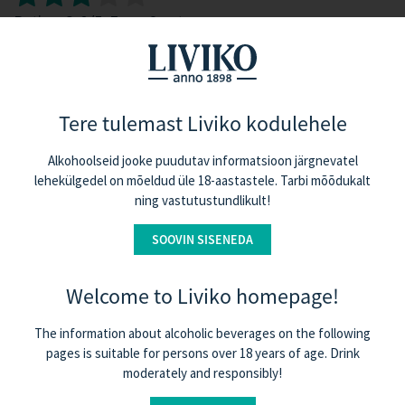
Rating:
3.0
/5. From 2 votes.
Tere tulemast Liviko kodulehele
Samanlaisia cocktaileja
Alkohoolseid jooke puudutav informatsioon järgnevatel
lehekülgedel on mõeldud üle 18-aastastele. Tarbi mõõdukalt
ning vastutustundlikult!
SOOVIN SISENEDA
Welcome to Liviko homepage!
The information about alcoholic beverages on the following
pages is suitable for persons over 18 years of age. Drink
moderately and responsibly!