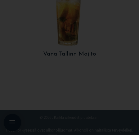
Vana Tallinn Mojito
© 2026 . Kaikki oikeudet pidätetään.
Navigation
Huomio! Kyseessä ovat alkoholijuomat. Alkoholi on haitallista terveydellesi.